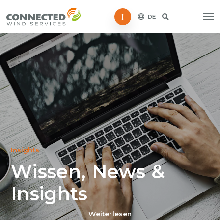
Störung melden
DE
Insights
Wissen, News &
Insights
Weiterlesen