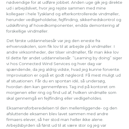
nødvendige for at udføre jobbet. Anden uge gik jeg direkte
ud i arbejdslivet, hvor jeg rejste sammen med mine
kollegaer i hele Tyskland og efterkontrollerede vindmøller,
herunder vedligeholdelse, fejlfinding, sikkerhedskontrol og
udskiftning af hovedkomponenter, endda demontering af
forskellige vindmøller.
Det første uddannelsesår var jeg den eneste fra
erhvervsskolen, som fik lov til at arbejde på vindmøller. I
andre virksomheder, der tilser vindmøller, får man ikke lov
til dette før andet uddannelsesår. ”Learning by doing” siger
vi hos Connected Wind Services og hver dag var
spændende, da jeg aldrig vidste, hvad jeg kunne forvente.
Improvisation er også et godt nøgleord. Få mest muligt ud
af situationen. Får du en spontan idé, så undersøg,
hvordan den kan gennemføres. Tag ind på kontoret om
morgenen eller ring og find ud af, hvilken vindmølle som
skal gennemgå en fejlfinding eller vedligeholdes.
Eksamensforberedelsen til den mellemliggende- og den
afsluttende eksamen blev lavet sammen med andre
firmaers elever, så her stod man heller ikke alene.
Arbejdsbyrden så først ud til at være stor og jeg var