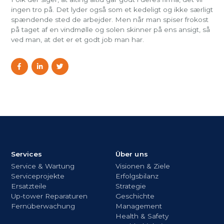
ingen tro på. Det lyder også som et kedeligt og ikke særligt
spændende sted de arbejder. Men når man spiser frokost
på taget af en vindmølle og solen skinner på ens ansigt, så
ved man, at det er et godt job man har.
Services
Über uns
Service & Wartung
Visionen & Ziele
Serviceprojekte
Erfolgsbilanz
Ersatzteile
Strategie
Up-tower Reparaturen
Geschichte
Fernüberwachung
Management
Health & Safety