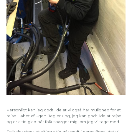
Personligt kan jeg godt lide at vi også har mulighed for at
rejse i løbet af ugen. Jeg er ung, jeg kan godt lide at rejse
og er altid glad når folk spørger mig, om jeg vil tage med.
Folk der siger, at alting altid går godt i deres firma, det vil