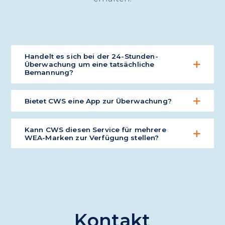
Handelt es sich bei der 24-Stunden-
Überwachung um eine tatsächliche
Bemannung?
Ja. Unsere 24-Stunden-Überwachung ist 24
Bietet CWS eine App zur Überwachung?
Stunden pro Tag tatsächlich bemannt.
Ja. Diese Option stellen wir mit unserer
Kann CWS diesen Service für mehrere
CONNECT24•7-App zur Verfügung.
WEA-Marken zur Verfügung stellen?
Für Android herunterladen
Ja. Viele unterschiedliche Modelle an Controllern
Für iOS herunterladen
und WEAs sind mit unserer 24-Stunden-
Überwachung verbunden.
Kontakt