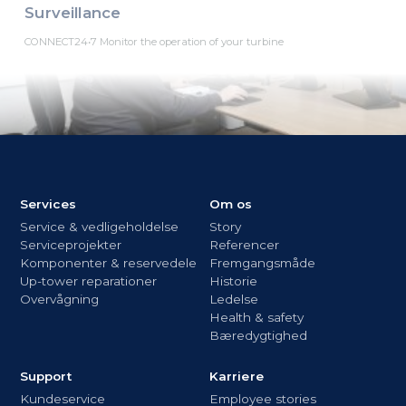
Surveillance
CONNECT24•7 Monitor the operation of your turbine
Services
Om os
Service & vedligeholdelse
Story
Serviceprojekter
Referencer
Komponenter & reservedele
Fremgangsmåde
Up-tower reparationer
Historie
Overvågning
Ledelse
Health & safety
Bæredygtighed
Support
Karriere
Kundeservice
Employee stories