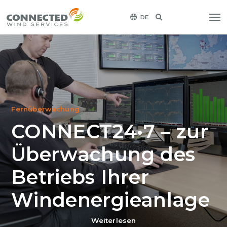
DE
Fernüberwachung
CONNECT24•7 – zur
Überwachung des
Betriebs Ihrer
Windenergieanlage
Weiterlesen